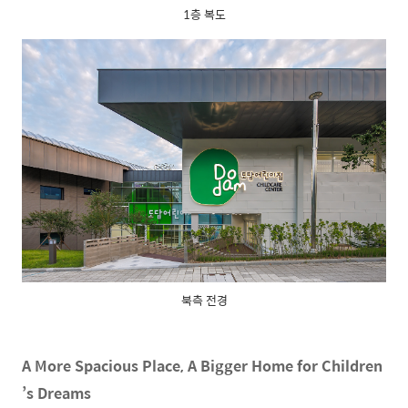
1층 복도
북측 전경
A More Spacious Place, A Bigger Home for Children
’s Dreams