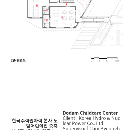
Dodam Childcare Center
Client | Korea Hydro & Nuc
한국수력원자력 본사 도
lear Power Co., Ltd.
담어린이집 증축
Supervisor | Choi Byeongh