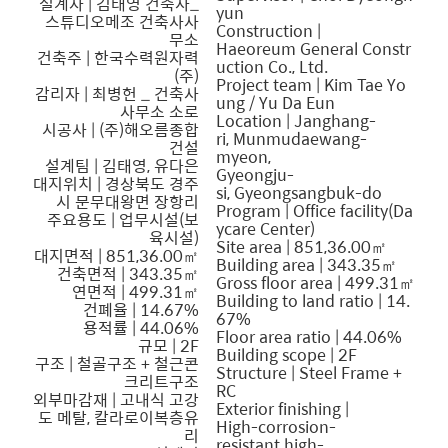
설계자 |
김태영
건축사_
yun
스튜디오메조 건축사사
Construction |
무소
Haeoreum General Constr
건축주 | 한국수력원자력
uction Co., Ltd.
(주)
Project team | Kim Tae Yo
감리자 | 최병헌 _ 건축사
ung / Yu Da Eun
사무소 소로
Location | Janghang-
시공사 | (주)해오름종합
ri, Munmudaewang-
건설
myeon,
설계팀 | 김태영, 유다은
Gyeongju-
대지위치 | 경상북도 경주
si, Gyeongsangbuk-do
시 문무대왕면 장항리
Program | Office facility(Da
주요용도 | 업무시설(보
ycare Center)
육시설)
Site area | 851,36.00㎡
대지면적 | 851,36.00㎡
Building area | 343.35㎡
건축면적 | 343.35㎡
Gross floor area | 499.31㎡
연면적 | 499.31㎡
Building to land ratio | 14.
건폐율 | 14.67%
67%
용적률 | 44.06%
Floor area ratio | 44.06%
규모 | 2F
Building scope | 2F
구조 | 철골구조 + 철근콘
Structure | Steel Frame +
크리트구조
RC
외부마감재 | 고내식 고강
Exterior finishing |
도 메탈, 칼라로이복층유
High-corrosion-
리
resistant high-