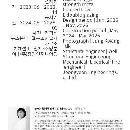
설계기
strength metal,
간 | 2023. 06 - 2023.
Colored Low-
11
E double glazing
공사기
Design period | Jun. 2023
간 | 2024. 05 - 2025.
– Nov. 2023
03
Construction period | May
사진 | 정광식
2024 – Mar. 2025
구조분야 | 웰구조기술사
Photograph | Jung Kwang
사무소
-sik
기계설비·전기·소방분
Structural engineer | Well
야 |
(주)정연엔지니어링
Structural Engineering
Mechanical·Electrical·Fire
engineer |
Jeongyeon Engineering C
o., Ltd.