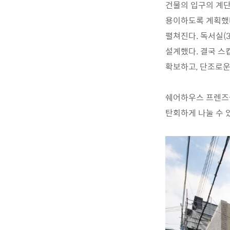
건물의 입구의 계
용이하도록 계획했
펼쳐진다
.
독서실
(
설계했다
.
결국 스
확보하고
,
단조로운
쉐어하우스 프렌즈
탄회하게 나눌 수 