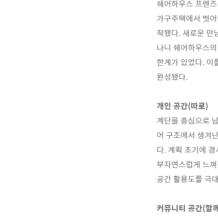
쉐어하우스 프렌즈
가구주택에서 벗어
작됐다
.
새로운 만
나니 쉐어하우스의
한계가 있었다
.
이
완성됐다
.
개인 공간
(
따로
)
계단을 중심으로 남
어 구조에서 생겨
다
.
계획 초기에 경
부자연스럽게 느껴
공간 활용도를 극대
커뮤니티 공간
(
함