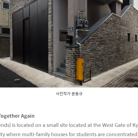
사진작가 윤동규
Together Again
nds) is located on a small site located at the West Gate of
ity where multi-family houses for students are concentrated