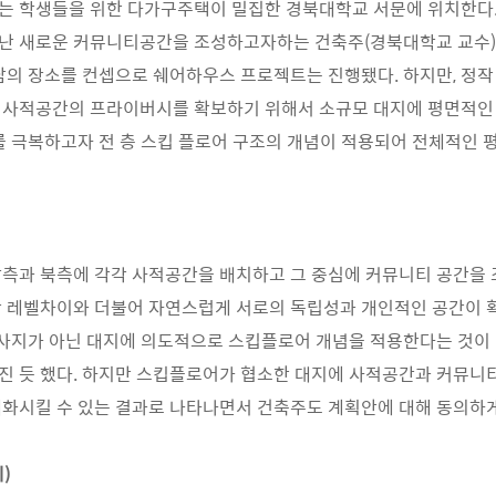
는 학생들을 위한 다가구주택이 밀집한 경북대학교 서문에 위치한다
난 새로운 커뮤니티공간을 조성하고자하는 건축주
(
경북대학교 교수
)
남의 장소를 컨셉으로 쉐어하우스 프로젝트는 진행됐다
.
하지만
,
정작
 사적공간의 프라이버시를 확보하기 위해서 소규모 대지에 평면적인
를 극복하고자 전 층 스킵 플로어 구조의 개념이 적용되어 전체적인 평
측과 북측에 각각 사적공간을 배치하고 그 중심에 커뮤니티 공간을
난 레벨차이와 더불어 자연스럽게 서로의 독립성과 개인적인 공간이
사지가 아닌 대지에 의도적으로 스킵플로어 개념을 적용한다는 것이
진 듯 했다
.
하지만 스킵플로어가 협소한 대지에 사적공간과 커뮤니
화시킬 수 있는 결과로 나타나면서 건축주도 계획안에 대해 동의하
께
)