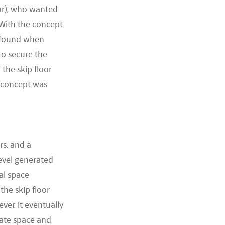
or), who wanted
 With the concept
I found when
to secure the
the skip floor
l concept was
rs, and a
level generated
al space
the skip floor
ver, it eventually
vate space and