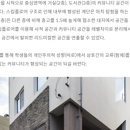
단을 시작으로 중심영역에 거실
(2
층
),
도서관
(3
층
)
의 커뮤니티 공간이
다
.
스킵플로어 구조로 인해 내부에 형성된 계단은 마치 탐험을 하는
3
층
)
은 다른 층에 비해 층고를
1.5
배 높게해 협소한 대지에서 공간을
킵플로어를 이용해 사적 공간과 커뮤니티 공간을 레벨차이로 분리해
 공간에서 탈피한 리드미컬한 공간을 연출할 수 있었다
.
를 통해 학생들의 개인주의적 성향
(
따로
)
에서 상호간의 교류
(
함께
)
를
있는 커뮤니티가 형성되는 공간이 되길 바란다
.