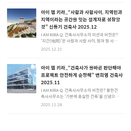
사와 미래를 함께 돌아보고 새로운 도약을 다짐
가 프라이빗한 공간을 자아내는 인탈리오. 변산
하는 상징적 의미..
반도를 감싸는 낙조를 바라보며 숙소에서 느낄
아이 엠 키라_“사람과 사람사이, 지역민과
수 있는 행복의 가치들을 담아냈다. 부와 성공을
지역이라는 공간을 잇는 설계자로 성장할
상징하는 도시에서 벗어나, 새김과 비움이라는
것” 신동기 건축사 2025.12
건축적 정서도 자리한다. 스테이 건축에서 잘 보
이는 화려함보다 성찰적 체류 공간의 성격을 띠
I AM KIRA Q. 건축사사무소의 미션과 비전은?
었다는 점에서도 인탈리오만의 색깔이 도드라
‘지간(地間)’은 사람과 사람 사이, 땅과 땅 사이
진다. 제26회 전북특별자치도 건축문화상 수상
를 잇는 공간이라는 뜻입니다. 건축이란 결국 사
2025.12.31
작으로 대중과의 접점을 확보한 인탈리오. 설계
람의 일상을 이어주는 일이라는 생각에서 출발
자 김동희 건축사(건축사사무소 케이디디에이
한다고 봅니다. 대형사무소에서 14년간 일하면
치)..
서 문득 “이렇게 설계된 도시에서 사람들은 정
아이 엠 키라_“건축사가 올바른 판단해야
말 잘 살고 있을까?”라는 의문이 들었고, 해법을
프로젝트 안전하게 순항해” 변희영 건축사
찾고자 고향으로 향하게 됐습니다. 충남에서 건
2025.11
축을 시작하면서 사무소 이름도 ‘지역을 위한 건
축’으로 작명하게 된 것이죠. 지역의 기후·재료
I AM KIRA Q. 건축사사무소의 비전은? 용한건
·사람들의 생활을 반영한 로컬스펙 기반의 건
축사사무소는 ‘기본에 충실한 건축’을 신념으로
축을 통해 지역과 같이 상생·동반성장할 수 있
삼습니다. 도심부 역세권 정비사업 등 규모 있는
2025.11.28
는 생태계를 만들고자 합니다. 다시 한번 말씀드
프로젝트로 실무를 익히면서, 건축이 도면뿐만
리면 ‘지간’은 지역의 삶과 공간을 함께 연결하
아니라 자본과 제도, 도시 관리, 문화재, 주민 갈
는 지역건축사사무소를 지향합니다.Q. 독자들
등 등 수많은 이해관계가 얽힌 복합적인 과정임
과 공유하고 싶..
을 일찍이 체감했습니다. 그 경험은 건축이 낭만