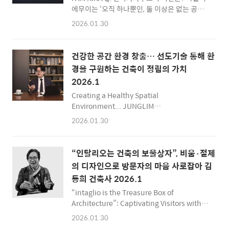
탱하지 못한다면 붕괴되기 때문입니다. 우리가
에무이는 ‘오직 하나뿐인, 둘 이상은 없는 공
짓는 건물은 안전해야 합니다. 건물의 안정성을
간’을 만드는 것을 목표로 하고 있습니다. 때문
2026.01.30
위해 우리는 구조에 대한 지식도 쌓아야 하며,
에 이미 존재하는 것을 반복하는 공간이 아니라,
현재의 법규를 만족시키면서 시공성과 경제성
한 번도 존재한 적 없는 새로운 공간을 만들어가
도 고려해야 합니다. 저는 설계, 시공, CM, 구조
는 데 집중하고 있습니다. 사람이 공간 안에서
건강한 공간 환경 창출… 선도기술 통해 환
등의 ..
경험하는 순간을 소중히 여기고, 설계 과정에서
경을 구원하는 건축이 정림의 가치
도 그 경험을 어떻게 담아낼지 고민하는 것이 아
2026.1
틀리에무이의 핵심 사명이기도 합니다. 이런 비
전을 바탕으로, 앞으로도 사람과 공간, 지역에
Creating a Healthy Spatial
가치 있는 변화를 만들어가는 사무소로 성장하
Environment... JUNGLIM
고자 합니다. Q. 독자들과 공유하고 싶은 기억
ARCHITECTURE’s Values: Architecture
2026.01.30
에 남는 프로젝트가 있다면? 사무소 개설 후 처
that Saves the Environment Through
음으로 공모에 당선된 주문진 농공단지 복합문
Leading Technology 신년 특집 인터뷰 - (주)
화센터를 소개하고자 합니다. 오래전에 조성된
정림건축 종합건축사사무소 이명진 첨단설계부
“인탈리오는 건축의 보물상자”, 비움·절제
농공단지는 지원..
문 대표이사 지난 2025년 대한건축사협회가 창
의 디자인으로 방문자의 마음 사로잡아 김
립 60주년을 맞아 의미 있는 해를 보냈듯, 1967
동희 건축사 2026.1
년 창립한 (주)정림건축 종합건축사사무소(정
림건축)도 미래 비전을 제시하고 지속 성장과
“intaglio is the Treasure Box of
도전 정신, 지역과의 상생 등에 집중한 한 해였
Architecture”: Captivating Visitors with
다. 정림건축 이명진 대표 건축사(대표이사)는
the Design of Exquisiteness, Emptiness,
2026.01.30
창립 59주년을 맞는 2026년은 “이제 기업의 역
and Moderation 4.5미터의 층고와 선큰 구조