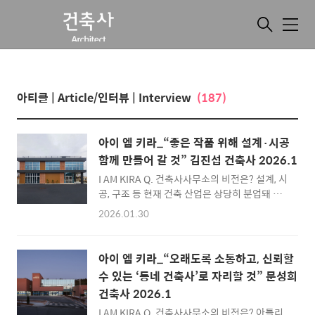
메
뉴
아티클 | Article/인터뷰 | Interview
(187)
아이 엠 키라_“좋은 작품 위해 설계·시공
함께 만들어 갈 것” 김진섭 건축사 2026.1
I AM KIRA Q. 건축사사무소의 비전은? 설계, 시
공, 구조 등 현재 건축 산업은 상당히 분업돼 있
습니다. 그럼에도 건축사는 설계와 시공, 그리고
2026.01.30
구조 등 전반적으로 모든 것들에 상당한 지식을
필요로 합니다. 건축이 종합예술이라면, 건축사
는 종합예술가입니다. 공간을 창조하는 예술적
아이 엠 키라_“오래도록 소통하고, 신뢰할
경험과 지식뿐만 아니라, 공학적인 부분도 같이
수 있는 ‘동네 건축사’로 자리할 것” 문성희
영향력을 키워나가야 한다고 생각합니다. 지구
건축사 2026.1
상에 지어지는 건축물은 중력의 법칙을 거스를
수 없습니다. 중력을 거스른 디자인이 무게를 지
I AM KIRA Q. 건축사사무소의 비전은? 아틀리